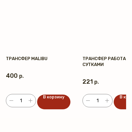
ТРАНСФЕР MALIBU
ТРАНСФЕР РАБОТАЮ
СУТКАМИ
400
р.
221
р.
В корзину
В кор