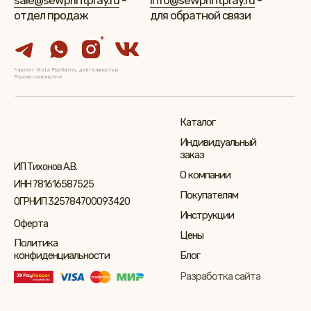
sale@sewprintpray.ru
-
info@sewprintpray.ru
-
отдел продаж
для обратной связи
*
*проект Meta Platforms, деятельность в
России запрещена
Каталог
Индивидуальный
заказ
ИП Тихонов А.В.
О компании
ИНН 781616587525
Покупателям
ОГРНИП 325784700093420
Инструкции
Оферта
Цены
Политика
конфиденциальности
Блог
Разработка сайта