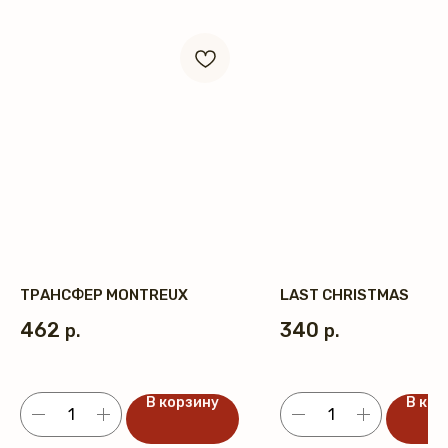
ТРАНСФЕР MONTREUX
LAST CHRISTMAS
462
340
р.
р.
В корзину
В кор