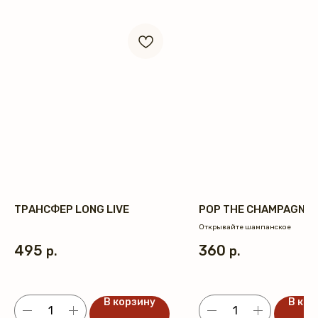
ТРАНСФЕР LONG LIVE
POP THE CHAMPAGNE
Открывайте шампанское
495
360
р.
р.
В корзину
В кор