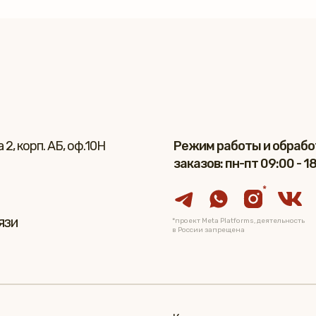
2, корп. АБ, оф.10Н
Режим работы и обрабо
заказов: пн-пт 09:00 - 1
*
язи
*проект Meta Platforms, деятельность
в России запрещена