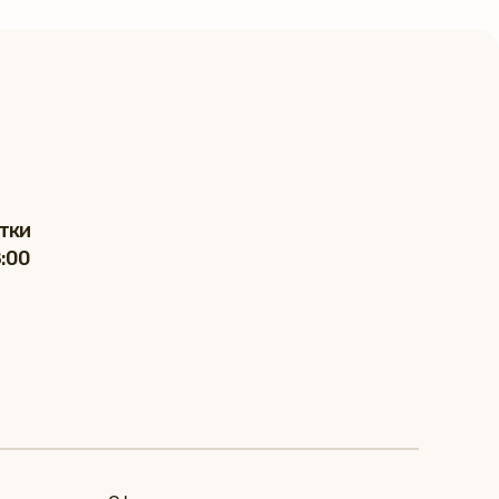
тки
8:00