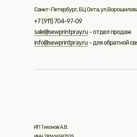
Санкт-Петербург, БЦ Охта, ул.Ворошилова 
+7 (911) 704-97-09
sale@sewprintpray.ru
- отдел продаж
info@sewprintpray.ru
- для обратной св
ИП Тихонов А.В.
ИНН 781616587525