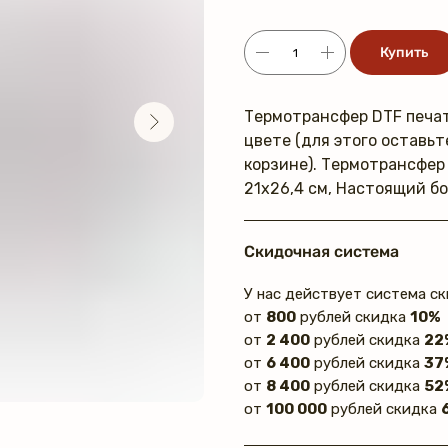
Купить
Термотрансфер DTF печат
цвете (для этого оставь
корзине). Термотрансфер 
21х26,4 см, Настоящий бо
Скидочная система
У нас действует система ск
от
800
рублей скидка
10%
от
2 400
рублей скидка
22
от
6 400
рублей скидка
37
от
8 400
рублей скидка
52
от
100 000
рублей скидка