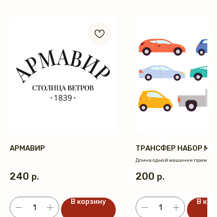
АРМАВИР
ТРАНСФЕР НАБОР М
Длина одной машинки примерно 
240
200
р.
р.
В корзину
В кор