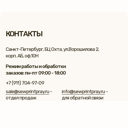
КОНТАКТЫ
Санкт-Петербург, БЦ Охта, ул.Ворошилова 2,
корп. АБ, оф.10Н
Режим работы и обработки
заказов: пн-пт 09:00 - 18:00
+7 (911) 704-97-09
sale@sewprintpray.ru
-
info@sewprintpray.ru
-
отдел продаж
для обратной связи
*
*проект Meta Platforms, деятельность в
России запрещена