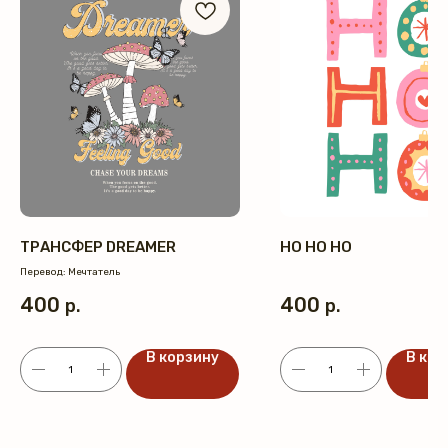
ТРАНСФЕР DREAMER
HO HO HO
Перевод: Мечтатель
400
400
р.
р.
В корзину
В кор