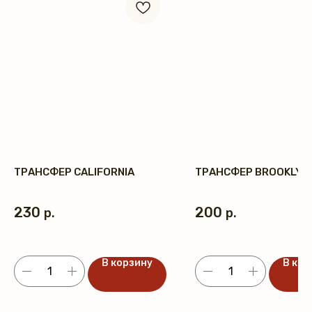
ТРАНСФЕР CALIFORNIA
ТРАНСФЕР BROOKLYN
230
200
р.
р.
В корзину
В кор