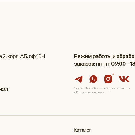
2, корп. АБ, оф.10Н
Режим работы и обрабо
заказов: пн-пт 09:00 - 1
*
язи
*проект Meta Platforms, деятельность
в России запрещена
Каталог