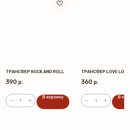
ТРАНСФЕР ROCK AND ROLL
ТРАНСФЕР LOVE LOVE
390
360
р.
р.
В корзину
В кор