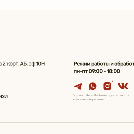
2, корп. АБ, оф.10Н
Режим работы и обработ
пн-пт 09:00 - 18:00
*
язи
*проект Meta Platforms, деятельность
в России запрещена