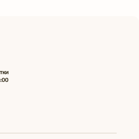
тки
8:00