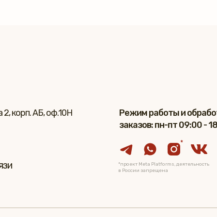
2, корп. АБ, оф.10Н
Режим работы и обрабо
заказов: пн-пт 09:00 - 1
*
язи
*проект Meta Platforms, деятельность
в России запрещена