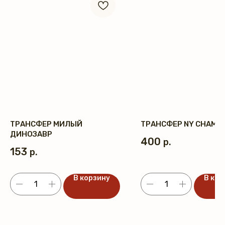
ТРАНСФЕР МИЛЫЙ
ТРАНСФЕР NY CHAMP
ДИНОЗАВР
400
р.
153
р.
В корзину
В кор