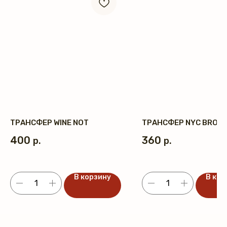
ТРАНСФЕР WINE NOT
ТРАНСФЕР NYC BRON
400
360
р.
р.
В корзину
В кор