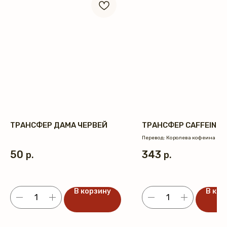
ТРАНСФЕР ДАМА ЧЕРВЕЙ
ТРАНСФЕР CAFFEINE 
Перевод: Королева кофеина
50
343
р.
р.
В корзину
В кор