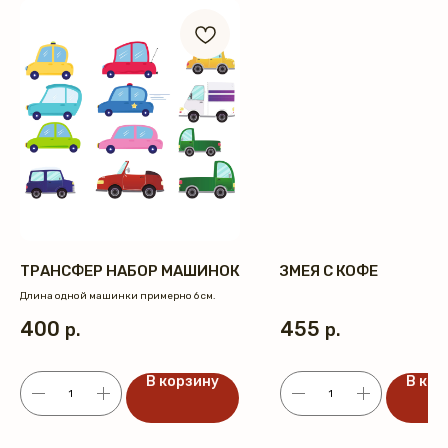
ТРАНСФЕР НАБОР МАШИНОК
ЗМЕЯ С КОФЕ
Длина одной машинки примерно 6 см.
400
455
р.
р.
В корзину
В кор