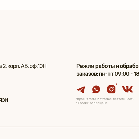
2, корп. АБ, оф.10Н
Режим работы и обрабо
заказов: пн-пт 09:00 - 1
*
язи
*проект Meta Platforms, деятельность
в России запрещена