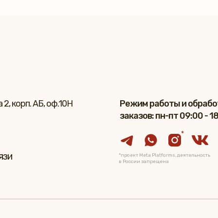
2, корп. АБ, оф.10Н
Режим работы и обрабо
заказов: пн-пт 09:00 - 1
*
язи
*проект Meta Platforms, деятельность
в России запрещена