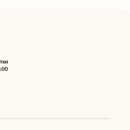
тки
8:00