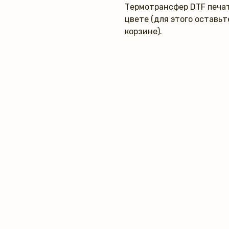
Термотрансфер DTF печат
цвете (для этого оставь
корзине).