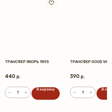
ТРАНСФЕР ЯКОРЬ 1895
ТРАНСФЕР GOOD VIBE
440
390
р.
р.
В корзину
В кор