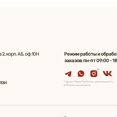
2, корп. АБ, оф.10Н
Режим работы и обрабо
заказов: пн-пт 09:00 - 1
*
язи
*проект Meta Platforms, деятельность
в России запрещена