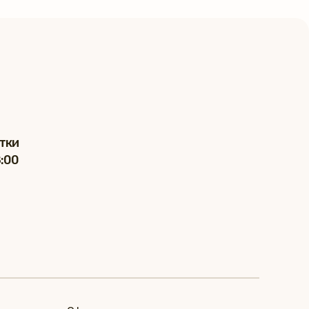
тки
8:00