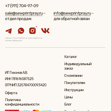
+7 (911) 704-97-09
sale@sewprintpray.ru
-
info@sewprintpray.ru
-
отдел продаж
для обратной связи
*
*проект Meta Platforms, деятельность в
России запрещена
Каталог
Индивидуальный
заказ
ИП Тихонов А.В.
О компании
ИНН 781616587525
Покупателям
ОГРНИП 325784700093420
Инструкции
Оферта
Цены
Политика
конфиденциальности
Блог