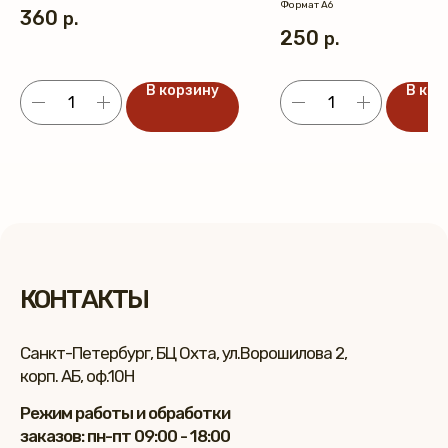
Формат А6
360
р.
250
р.
В корзину
В кор
КОНТАКТЫ
Санкт-Петербург, БЦ Охта, ул.Ворошилова 2,
корп. АБ, оф.10Н
Режим работы и обработки
заказов: пн-пт 09:00 - 18:00