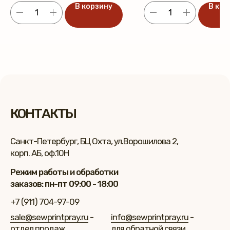
В корзину
В кор
КОНТАКТЫ
Санкт-Петербург, БЦ Охта, ул.Ворошилова 2,
корп. АБ, оф.10Н
Режим работы и обработки
заказов: пн-пт 09:00 - 18:00
+7 (911) 704-97-09
sale@sewprintpray.ru
-
info@sewprintpray.ru
-
отдел продаж
для обратной связи