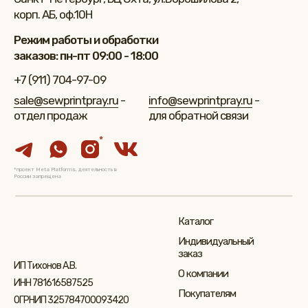
корп. АБ, оф.10Н
Режим работы и обработки
заказов: пн-пт 09:00 - 18:00
+7 (911) 704-97-09
sale@sewprintpray.ru
-
info@sewprintpray.ru
-
отдел продаж
для обратной связи
*
*проект Meta Platforms, деятельность в
России запрещена
Каталог
Индивидуальный
заказ
ИП Тихонов А.В.
О компании
ИНН 781616587525
Покупателям
ОГРНИП 325784700093420